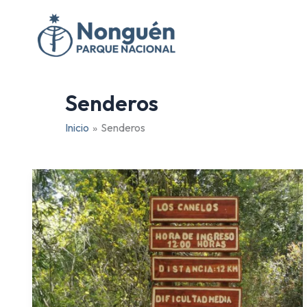
Ir
al
contenido
Senderos
Inicio
Senderos
Sendero
Los
Canelos
–
Nonguén