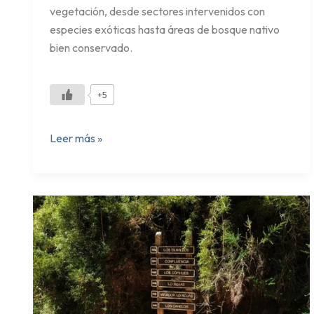
vegetación, desde sectores intervenidos con
especies exóticas hasta áreas de bosque nativo
bien conservado.
+5
Leer más »
Sendero
Los
Canelos
–
Nonguén