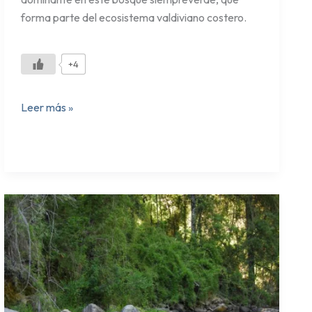
forma parte del ecosistema valdiviano costero.
+4
Leer más »
Sendero
La
Confluencia
–
Nonguén