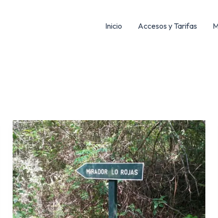
Inicio
Accesos y Tarifas
M
Sendero
Los
Rojas
–
Nonguén