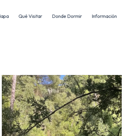
apa
Qué Visitar
Donde Dormir
Información
Sendero
Los
Olivillos
–
Nonguén