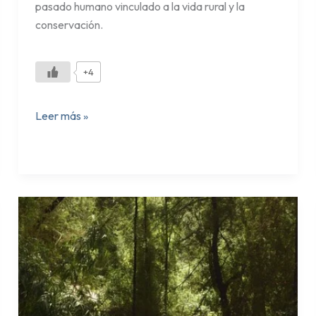
pasado humano vinculado a la vida rural y la
conservación.
+4
Leer más »
Sendero
El
Peumal
–
Nonguén