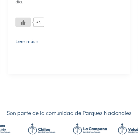
día.
+4
Leer más »