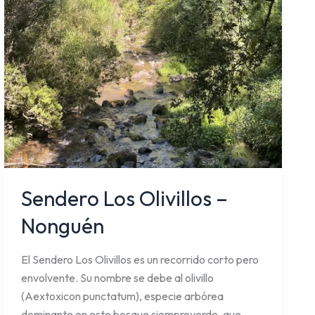
Sendero Los Olivillos –
Nonguén
El Sendero Los Olivillos es un recorrido corto pero
envolvente. Su nombre se debe al olivillo
(Aextoxicon punctatum), especie arbórea
dominante en este bosque siempreverde, que