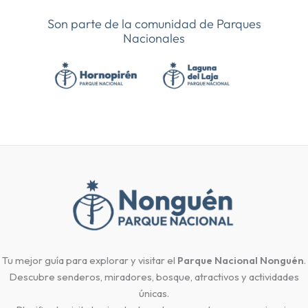
a
h
le
nt
m
n
o
c
at
gr
er
ai
ke
m
e
s
a
es
l
dI
p
b
A
m
t
n
ar
o
p
tir
o
p
k
Tu mejor guía para explorar y visitar el
Parque Nacional Nonguén
.
Descubre senderos, miradores, bosque, atractivos y actividades
únicas.